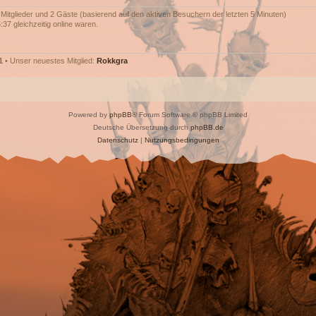
e Mitglieder und 2 Gäste (basierend auf den aktiven Besuchern der letzten 5 Minuten)
37 gleichzeitig online waren.
1
• Unser neuestes Mitglied:
Rokkgra
Powered by
phpBB
® Forum Software © phpBB Limited
Deutsche Übersetzung durch
phpBB.de
Datenschutz
|
Nutzungsbedingungen