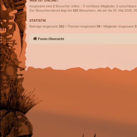
WER IST ONLINE?
Insgesamt sind
2
Besucher online :: 0 sichtbare Mitglieder, 0 unsichtbar
Der Besucherrekord liegt bei
425
Besuchern, die am Sa 30. Mai 2026, 05:
STATISTIK
Beiträge insgesamt
362
• Themen insgesamt
58
• Mitglieder insgesamt
3
Foren-Übersicht