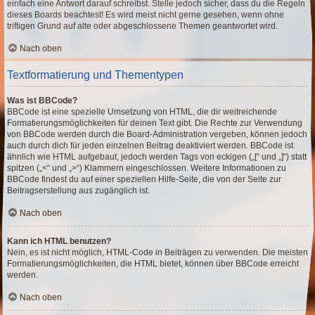
einfach eine Antwort darauf schreibst. Stelle jedoch sicher, dass du die Regeln
dieses Boards beachtest! Es wird meist nicht gerne gesehen, wenn ohne
triftigen Grund auf alte oder abgeschlossene Themen geantwortet wird.
Nach oben
Textformatierung und Thementypen
Was ist BBCode?
BBCode ist eine spezielle Umsetzung von HTML, die dir weitreichende
Formatierungsmöglichkeiten für deinen Text gibt. Die Rechte zur Verwendung
von BBCode werden durch die Board-Administration vergeben, können jedoch
auch durch dich für jeden einzelnen Beitrag deaktiviert werden. BBCode ist
ähnlich wie HTML aufgebaut, jedoch werden Tags von eckigen („[“ und „]“) statt
spitzen („<“ und „>“) Klammern eingeschlossen. Weitere Informationen zu
BBCode findest du auf einer speziellen Hilfe-Seite, die von der Seite zur
Beitragserstellung aus zugänglich ist.
Nach oben
Kann ich HTML benutzen?
Nein, es ist nicht möglich, HTML-Code in Beiträgen zu verwenden. Die meisten
Formatierungsmöglichkeiten, die HTML bietet, können über BBCode erreicht
werden.
Nach oben