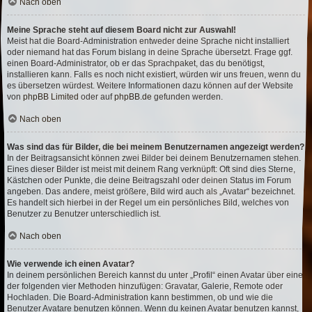
Nach oben
Meine Sprache steht auf diesem Board nicht zur Auswahl!
Meist hat die Board-Administration entweder deine Sprache nicht installiert
oder niemand hat das Forum bislang in deine Sprache übersetzt. Frage ggf.
einen Board-Administrator, ob er das Sprachpaket, das du benötigst,
installieren kann. Falls es noch nicht existiert, würden wir uns freuen, wenn du
es übersetzen würdest. Weitere Informationen dazu können auf der Website
von
phpBB Limited
oder auf
phpBB.de
gefunden werden.
Nach oben
Was sind das für Bilder, die bei meinem Benutzernamen angezeigt werden?
In der Beitragsansicht können zwei Bilder bei deinem Benutzernamen stehen.
Eines dieser Bilder ist meist mit deinem Rang verknüpft: Oft sind dies Sterne,
Kästchen oder Punkte, die deine Beitragszahl oder deinen Status im Forum
angeben. Das andere, meist größere, Bild wird auch als „Avatar“ bezeichnet.
Es handelt sich hierbei in der Regel um ein persönliches Bild, welches von
Benutzer zu Benutzer unterschiedlich ist.
Nach oben
Wie verwende ich einen Avatar?
In deinem persönlichen Bereich kannst du unter „Profil“ einen Avatar über eine
der folgenden vier Methoden hinzufügen: Gravatar, Galerie, Remote oder
Hochladen. Die Board-Administration kann bestimmen, ob und wie die
Benutzer Avatare benutzen können. Wenn du keinen Avatar benutzen kannst,