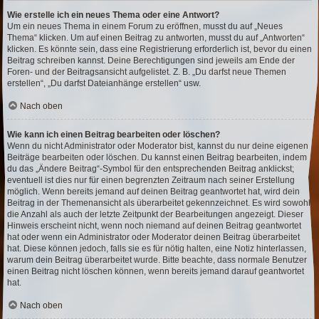
Wie erstelle ich ein neues Thema oder eine Antwort?
Um ein neues Thema in einem Forum zu eröffnen, musst du auf „Neues
Thema“ klicken. Um auf einen Beitrag zu antworten, musst du auf „Antworten“
klicken. Es könnte sein, dass eine Registrierung erforderlich ist, bevor du einen
Beitrag schreiben kannst. Deine Berechtigungen sind jeweils am Ende der
Foren- und der Beitragsansicht aufgelistet. Z. B. „Du darfst neue Themen
erstellen“, „Du darfst Dateianhänge erstellen“ usw.
Nach oben
Wie kann ich einen Beitrag bearbeiten oder löschen?
Wenn du nicht Administrator oder Moderator bist, kannst du nur deine eigenen
Beiträge bearbeiten oder löschen. Du kannst einen Beitrag bearbeiten, indem
du das „Ändere Beitrag“-Symbol für den entsprechenden Beitrag anklickst;
eventuell ist dies nur für einen begrenzten Zeitraum nach seiner Erstellung
möglich. Wenn bereits jemand auf deinen Beitrag geantwortet hat, wird dein
Beitrag in der Themenansicht als überarbeitet gekennzeichnet. Es wird sowohl
die Anzahl als auch der letzte Zeitpunkt der Bearbeitungen angezeigt. Dieser
Hinweis erscheint nicht, wenn noch niemand auf deinen Beitrag geantwortet
hat oder wenn ein Administrator oder Moderator deinen Beitrag überarbeitet
hat. Diese können jedoch, falls sie es für nötig halten, eine Notiz hinterlassen,
warum dein Beitrag überarbeitet wurde. Bitte beachte, dass normale Benutzer
einen Beitrag nicht löschen können, wenn bereits jemand darauf geantwortet
hat.
Nach oben