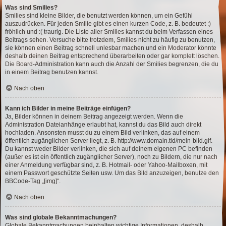
Was sind Smilies?
Smilies sind kleine Bilder, die benutzt werden können, um ein Gefühl
auszudrücken. Für jeden Smilie gibt es einen kurzen Code, z. B. bedeutet :)
fröhlich und :( traurig. Die Liste aller Smilies kannst du beim Verfassen eines
Beitrags sehen. Versuche bitte trotzdem, Smilies nicht zu häufig zu benutzen,
sie können einen Beitrag schnell unlesbar machen und ein Moderator könnte
deshalb deinen Beitrag entsprechend überarbeiten oder gar komplett löschen.
Die Board-Administration kann auch die Anzahl der Smilies begrenzen, die du
in einem Beitrag benutzen kannst.
Nach oben
Kann ich Bilder in meine Beiträge einfügen?
Ja, Bilder können in deinem Beitrag angezeigt werden. Wenn die
Administration Dateianhänge erlaubt hat, kannst du das Bild auch direkt
hochladen. Ansonsten musst du zu einem Bild verlinken, das auf einem
öffentlich zugänglichen Server liegt, z. B. http://www.domain.tld/mein-bild.gif.
Du kannst weder Bilder verlinken, die sich auf deinem eigenen PC befinden
(außer es ist ein öffentlich zugänglicher Server), noch zu Bildern, die nur nach
einer Anmeldung verfügbar sind, z. B. Hotmail- oder Yahoo-Mailboxen, mit
einem Passwort geschützte Seiten usw. Um das Bild anzuzeigen, benutze den
BBCode-Tag „[img]“.
Nach oben
Was sind globale Bekanntmachungen?
Globale Bekanntmachungen beinhalten wichtige Informationen, deshalb