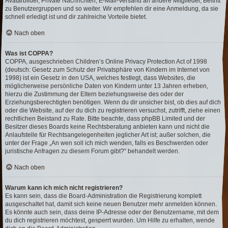
Avatarbilder, Private Nachrichten, E-Mail-Versand an andere Mitglieder, Beitritt
zu Benutzergruppen und so weiter. Wir empfehlen dir eine Anmeldung, da sie
schnell erledigt ist und dir zahlreiche Vorteile bietet.
Nach oben
Was ist COPPA?
COPPA, ausgeschrieben Children’s Online Privacy Protection Act of 1998
(deutsch: Gesetz zum Schutz der Privatsphäre von Kindern im Internet von
1998) ist ein Gesetz in den USA, welches festlegt, dass Websites, die
möglicherweise persönliche Daten von Kindern unter 13 Jahren erheben,
hierzu die Zustimmung der Eltern beziehungsweise des oder der
Erziehungsberechtigten benötigen. Wenn du dir unsicher bist, ob dies auf dich
oder die Website, auf der du dich zu registrieren versuchst, zutrifft, ziehe einen
rechtlichen Beistand zu Rate. Bitte beachte, dass phpBB Limited und der
Besitzer dieses Boards keine Rechtsberatung anbieten kann und nicht die
Anlaufstelle für Rechtsangelegenheiten jeglicher Art ist; außer solchen, die
unter der Frage „An wen soll ich mich wenden, falls es Beschwerden oder
juristische Anfragen zu diesem Forum gibt?“ behandelt werden.
Nach oben
Warum kann ich mich nicht registrieren?
Es kann sein, dass die Board-Administration die Registrierung komplett
ausgeschaltet hat, damit sich keine neuen Benutzer mehr anmelden können.
Es könnte auch sein, dass deine IP-Adresse oder der Benutzername, mit dem
du dich registrieren möchtest, gesperrt wurden. Um Hilfe zu erhalten, wende