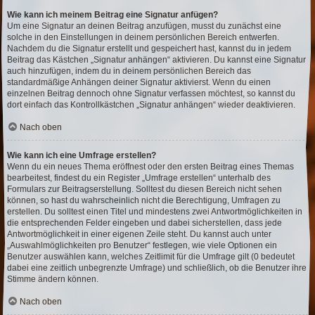
Wie kann ich meinem Beitrag eine Signatur anfügen?
Um eine Signatur an deinen Beitrag anzufügen, musst du zunächst eine
solche in den Einstellungen in deinem persönlichen Bereich entwerfen.
Nachdem du die Signatur erstellt und gespeichert hast, kannst du in jedem
Beitrag das Kästchen „Signatur anhängen“ aktivieren. Du kannst eine Signatur
auch hinzufügen, indem du in deinem persönlichen Bereich das
standardmäßige Anhängen deiner Signatur aktivierst. Wenn du einen
einzelnen Beitrag dennoch ohne Signatur verfassen möchtest, so kannst du
dort einfach das Kontrollkästchen „Signatur anhängen“ wieder deaktivieren.
Nach oben
Wie kann ich eine Umfrage erstellen?
Wenn du ein neues Thema eröffnest oder den ersten Beitrag eines Themas
bearbeitest, findest du ein Register „Umfrage erstellen“ unterhalb des
Formulars zur Beitragserstellung. Solltest du diesen Bereich nicht sehen
können, so hast du wahrscheinlich nicht die Berechtigung, Umfragen zu
erstellen. Du solltest einen Titel und mindestens zwei Antwortmöglichkeiten in
die entsprechenden Felder eingeben und dabei sicherstellen, dass jede
Antwortmöglichkeit in einer eigenen Zeile steht. Du kannst auch unter
„Auswahlmöglichkeiten pro Benutzer“ festlegen, wie viele Optionen ein
Benutzer auswählen kann, welches Zeitlimit für die Umfrage gilt (0 bedeutet
dabei eine zeitlich unbegrenzte Umfrage) und schließlich, ob die Benutzer ihre
Stimme ändern können.
Nach oben