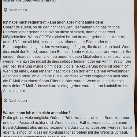
dich an die Board-Administration.
Nach oben
Ich habe mich registriert, kann mich aber nicht anmelden!
Überprüfe zuerst, ob du den richtigen Benutzernamen und das richtige
Passwort eingegeben hast. Wenn diese stimmen, dann gibt es zwei
Möglichkeiten. Wenn
COPPA
aktiviert ist und du angegeben hast, dass du
unter 13 Jahre alt bist, musst du bzw. einer deiner Eltern oder deiner
Erziehungsberechtigten den Anweisungen folgen, die du erhalten hast. Wenn
dies nicht der Fall ist, muss dein Benutzerkonto vielleicht aktiviert werden. Bei
einigen Boards müssen alle neu angemeldeten Mitglieder erst freigeschaltet
werden – entweder musst du dies selbst erledigen oder ein Administrator. Bei
der Registrierung wurde dir mitgeteilt, ob eine Aktivierung nötig ist oder nicht.
Wenn du eine E-Mail erhalten hast, folge den dort enthaltenen Anweisungen.
Ansonsten prüfe, ob du deine E-Mail-Adresse korrekt eingegeben hast oder
die E-Mail von einem Spam-Filter blockiert wurde. Wenn du dir sicher bist,
dass deine E-Mail-Adresse korrekt eingegeben wurde, dann kontaktiere einen
Administrator.
Nach oben
Warum kann ich mich nicht anmelden?
Dafür gibt es viele mögliche Gründe. Prüfe zunächst, ob dein Benutzername
und dein Passwort richtig sind. Wenn dies der Fall ist, wende dich an einen
Board-Administrator, um sicherzugehen, dass du nicht gesperrt wurdest. Es ist
ebenfalls möglich, dass ein Konfigurationsproblem mit der Website vorliegt,