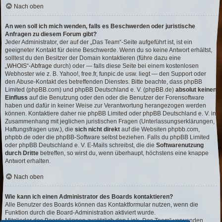
Nach oben
An wen soll ich mich wenden, falls es Beschwerden oder juristische
Anfragen zu diesem Forum gibt?
Jeder Administrator, der auf der „Das Team“-Seite aufgeführt ist, ist ein
geeigneter Kontakt für deine Beschwerde. Wenn du so keine Antwort erhältst,
solltest du den Besitzer der Domain kontaktieren (führe dazu eine
„WHOIS“-Abfrage
durch) oder — falls diese Seite bei einem kostenlosen
Webhoster wie z. B. Yahoo!, free.fr, funpic.de usw. liegt — den Support oder
den Abuse-Kontakt des betreffenden Dienstes. Bitte beachte, dass phpBB
Limited (phpBB.com) und phpBB Deutschland e. V. (phpBB.de)
absolut keinen
Einfluss
auf die Benutzung oder den oder die Benutzer der Forensoftware
haben und dafür in keiner Weise zur Verantwortung herangezogen werden
können. Kontaktiere daher nie phpBB Limited oder phpBB Deutschland e. V. in
Zusammenhang mit jeglichen juristischen Fragen (Unterlassungserklärungen,
Haftungsfragen usw.), die
sich nicht direkt
auf die Websiten phpbb.com,
phpbb.de oder die phpBB-Software selbst beziehen. Falls du phpBB Limited
oder phpBB Deutschland e. V. E-Mails schreibst, die die
Softwarenutzung
durch Dritte
betreffen, so wirst du, wenn überhaupt, höchstens eine knappe
Antwort erhalten.
Nach oben
Wie kann ich einen Administrator des Boards kontaktieren?
Alle Benutzer des Boards können das Kontaktformular nutzen, wenn die
Funktion durch die Board-Administration aktiviert wurde.
Mitglieder des Boards können zusätzlich den Link „Das Team“ verwenden.