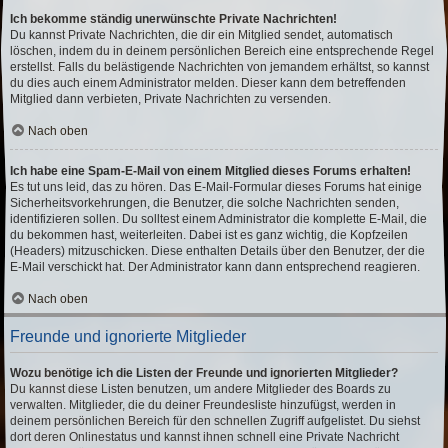
Ich bekomme ständig unerwünschte Private Nachrichten!
Du kannst Private Nachrichten, die dir ein Mitglied sendet, automatisch
löschen, indem du in deinem persönlichen Bereich eine entsprechende Regel
erstellst. Falls du belästigende Nachrichten von jemandem erhältst, so kannst
du dies auch einem Administrator melden. Dieser kann dem betreffenden
Mitglied dann verbieten, Private Nachrichten zu versenden.
Nach oben
Ich habe eine Spam-E-Mail von einem Mitglied dieses Forums erhalten!
Es tut uns leid, das zu hören. Das E-Mail-Formular dieses Forums hat einige
Sicherheitsvorkehrungen, die Benutzer, die solche Nachrichten senden,
identifizieren sollen. Du solltest einem Administrator die komplette E-Mail, die
du bekommen hast, weiterleiten. Dabei ist es ganz wichtig, die Kopfzeilen
(Headers) mitzuschicken. Diese enthalten Details über den Benutzer, der die
E-Mail verschickt hat. Der Administrator kann dann entsprechend reagieren.
Nach oben
Freunde und ignorierte Mitglieder
Wozu benötige ich die Listen der Freunde und ignorierten Mitglieder?
Du kannst diese Listen benutzen, um andere Mitglieder des Boards zu
verwalten. Mitglieder, die du deiner Freundesliste hinzufügst, werden in
deinem persönlichen Bereich für den schnellen Zugriff aufgelistet. Du siehst
dort deren Onlinestatus und kannst ihnen schnell eine Private Nachricht