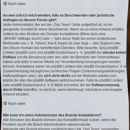
Nach oben
An wen soll ich mich wenden, falls es Beschwerden oder juristische
Anfragen zu diesem Forum gibt?
Jeder Administrator, der auf der „Das Team“-Seite aufgeführt ist, ist ein
geeigneter Kontakt für deine Beschwerde. Wenn du so keine Antwort erhältst,
solltest du den Besitzer der Domain kontaktieren (führe dazu eine
„WHOIS“-Abfrage
durch) oder — falls diese Seite bei einem kostenlosen
Webhoster wie z. B. Yahoo!, free.fr, funpic.de usw. liegt — den Support oder
den Abuse-Kontakt des betreffenden Dienstes. Bitte beachte, dass phpBB
Limited (phpBB.com) und phpBB Deutschland e. V. (phpBB.de)
absolut keinen
Einfluss
auf die Benutzung oder den oder die Benutzer der Forensoftware
haben und dafür in keiner Weise zur Verantwortung herangezogen werden
können. Kontaktiere daher nie phpBB Limited oder phpBB Deutschland e. V. in
Zusammenhang mit jeglichen juristischen Fragen (Unterlassungserklärungen,
Haftungsfragen usw.), die
sich nicht direkt
auf die Websiten phpbb.com,
phpbb.de oder die phpBB-Software selbst beziehen. Falls du phpBB Limited
oder phpBB Deutschland e. V. E-Mails schreibst, die die
Softwarenutzung
durch Dritte
betreffen, so wirst du, wenn überhaupt, höchstens eine knappe
Antwort erhalten.
Nach oben
Wie kann ich einen Administrator des Boards kontaktieren?
Alle Benutzer des Boards können das Kontaktformular nutzen, wenn die
Funktion durch die Board-Administration aktiviert wurde.
Mitglieder des Boards können zusätzlich den Link „Das Team“ verwenden.