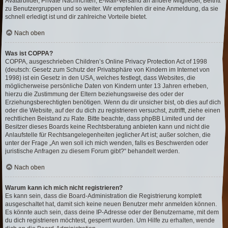
Avatarbilder, Private Nachrichten, E-Mail-Versand an andere Mitglieder, Beitritt
zu Benutzergruppen und so weiter. Wir empfehlen dir eine Anmeldung, da sie
schnell erledigt ist und dir zahlreiche Vorteile bietet.
Nach oben
Was ist COPPA?
COPPA, ausgeschrieben Children’s Online Privacy Protection Act of 1998
(deutsch: Gesetz zum Schutz der Privatsphäre von Kindern im Internet von
1998) ist ein Gesetz in den USA, welches festlegt, dass Websites, die
möglicherweise persönliche Daten von Kindern unter 13 Jahren erheben,
hierzu die Zustimmung der Eltern beziehungsweise des oder der
Erziehungsberechtigten benötigen. Wenn du dir unsicher bist, ob dies auf dich
oder die Website, auf der du dich zu registrieren versuchst, zutrifft, ziehe einen
rechtlichen Beistand zu Rate. Bitte beachte, dass phpBB Limited und der
Besitzer dieses Boards keine Rechtsberatung anbieten kann und nicht die
Anlaufstelle für Rechtsangelegenheiten jeglicher Art ist; außer solchen, die
unter der Frage „An wen soll ich mich wenden, falls es Beschwerden oder
juristische Anfragen zu diesem Forum gibt?“ behandelt werden.
Nach oben
Warum kann ich mich nicht registrieren?
Es kann sein, dass die Board-Administration die Registrierung komplett
ausgeschaltet hat, damit sich keine neuen Benutzer mehr anmelden können.
Es könnte auch sein, dass deine IP-Adresse oder der Benutzername, mit dem
du dich registrieren möchtest, gesperrt wurden. Um Hilfe zu erhalten, wende