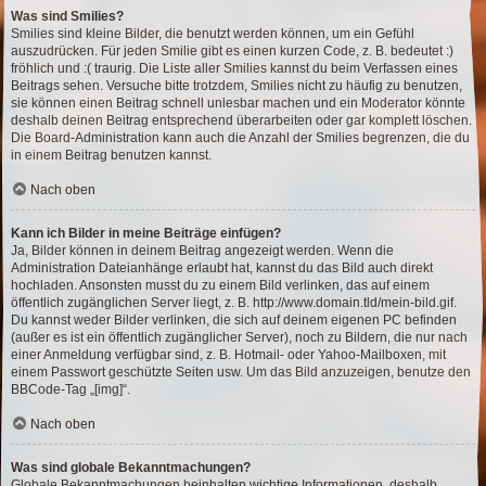
Was sind Smilies?
Smilies sind kleine Bilder, die benutzt werden können, um ein Gefühl
auszudrücken. Für jeden Smilie gibt es einen kurzen Code, z. B. bedeutet :)
fröhlich und :( traurig. Die Liste aller Smilies kannst du beim Verfassen eines
Beitrags sehen. Versuche bitte trotzdem, Smilies nicht zu häufig zu benutzen,
sie können einen Beitrag schnell unlesbar machen und ein Moderator könnte
deshalb deinen Beitrag entsprechend überarbeiten oder gar komplett löschen.
Die Board-Administration kann auch die Anzahl der Smilies begrenzen, die du
in einem Beitrag benutzen kannst.
Nach oben
Kann ich Bilder in meine Beiträge einfügen?
Ja, Bilder können in deinem Beitrag angezeigt werden. Wenn die
Administration Dateianhänge erlaubt hat, kannst du das Bild auch direkt
hochladen. Ansonsten musst du zu einem Bild verlinken, das auf einem
öffentlich zugänglichen Server liegt, z. B. http://www.domain.tld/mein-bild.gif.
Du kannst weder Bilder verlinken, die sich auf deinem eigenen PC befinden
(außer es ist ein öffentlich zugänglicher Server), noch zu Bildern, die nur nach
einer Anmeldung verfügbar sind, z. B. Hotmail- oder Yahoo-Mailboxen, mit
einem Passwort geschützte Seiten usw. Um das Bild anzuzeigen, benutze den
BBCode-Tag „[img]“.
Nach oben
Was sind globale Bekanntmachungen?
Globale Bekanntmachungen beinhalten wichtige Informationen, deshalb