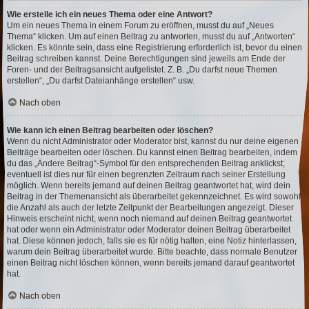
Wie erstelle ich ein neues Thema oder eine Antwort?
Um ein neues Thema in einem Forum zu eröffnen, musst du auf „Neues
Thema“ klicken. Um auf einen Beitrag zu antworten, musst du auf „Antworten“
klicken. Es könnte sein, dass eine Registrierung erforderlich ist, bevor du einen
Beitrag schreiben kannst. Deine Berechtigungen sind jeweils am Ende der
Foren- und der Beitragsansicht aufgelistet. Z. B. „Du darfst neue Themen
erstellen“, „Du darfst Dateianhänge erstellen“ usw.
Nach oben
Wie kann ich einen Beitrag bearbeiten oder löschen?
Wenn du nicht Administrator oder Moderator bist, kannst du nur deine eigenen
Beiträge bearbeiten oder löschen. Du kannst einen Beitrag bearbeiten, indem
du das „Ändere Beitrag“-Symbol für den entsprechenden Beitrag anklickst;
eventuell ist dies nur für einen begrenzten Zeitraum nach seiner Erstellung
möglich. Wenn bereits jemand auf deinen Beitrag geantwortet hat, wird dein
Beitrag in der Themenansicht als überarbeitet gekennzeichnet. Es wird sowohl
die Anzahl als auch der letzte Zeitpunkt der Bearbeitungen angezeigt. Dieser
Hinweis erscheint nicht, wenn noch niemand auf deinen Beitrag geantwortet
hat oder wenn ein Administrator oder Moderator deinen Beitrag überarbeitet
hat. Diese können jedoch, falls sie es für nötig halten, eine Notiz hinterlassen,
warum dein Beitrag überarbeitet wurde. Bitte beachte, dass normale Benutzer
einen Beitrag nicht löschen können, wenn bereits jemand darauf geantwortet
hat.
Nach oben