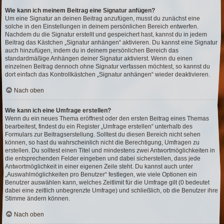
Wie kann ich meinem Beitrag eine Signatur anfügen?
Um eine Signatur an deinen Beitrag anzufügen, musst du zunächst eine
solche in den Einstellungen in deinem persönlichen Bereich entwerfen.
Nachdem du die Signatur erstellt und gespeichert hast, kannst du in jedem
Beitrag das Kästchen „Signatur anhängen“ aktivieren. Du kannst eine Signatur
auch hinzufügen, indem du in deinem persönlichen Bereich das
standardmäßige Anhängen deiner Signatur aktivierst. Wenn du einen
einzelnen Beitrag dennoch ohne Signatur verfassen möchtest, so kannst du
dort einfach das Kontrollkästchen „Signatur anhängen“ wieder deaktivieren.
Nach oben
Wie kann ich eine Umfrage erstellen?
Wenn du ein neues Thema eröffnest oder den ersten Beitrag eines Themas
bearbeitest, findest du ein Register „Umfrage erstellen“ unterhalb des
Formulars zur Beitragserstellung. Solltest du diesen Bereich nicht sehen
können, so hast du wahrscheinlich nicht die Berechtigung, Umfragen zu
erstellen. Du solltest einen Titel und mindestens zwei Antwortmöglichkeiten in
die entsprechenden Felder eingeben und dabei sicherstellen, dass jede
Antwortmöglichkeit in einer eigenen Zeile steht. Du kannst auch unter
„Auswahlmöglichkeiten pro Benutzer“ festlegen, wie viele Optionen ein
Benutzer auswählen kann, welches Zeitlimit für die Umfrage gilt (0 bedeutet
dabei eine zeitlich unbegrenzte Umfrage) und schließlich, ob die Benutzer ihre
Stimme ändern können.
Nach oben