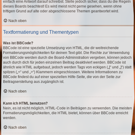
einfach eine Antwort darauf schreibst. Stelle jedoch sicher, dass du die Regeln
dieses Boards beachtest! Es wird meist nicht gerne gesehen, wenn ohne
triftigen Grund auf alte oder abgeschlossene Themen geantwortet wird.
Nach oben
Textformatierung und Thementypen
Was ist BBCode?
BBCode ist eine spezielle Umsetzung von HTML, die dir weitreichende
Formatierungsmöglichkeiten für deinen Text gibt. Die Rechte zur Verwendung
von BBCode werden durch die Board-Administration vergeben, können jedoch
auch durch dich für jeden einzelnen Beitrag deaktiviert werden. BBCode ist
ähnlich wie HTML aufgebaut, jedoch werden Tags von eckigen („[“ und „]“) statt
spitzen („<“ und „>“) Klammern eingeschlossen. Weitere Informationen zu
BBCode findest du auf einer speziellen Hilfe-Seite, die von der Seite zur
Beitragserstellung aus zugänglich ist.
Nach oben
Kann ich HTML benutzen?
Nein, es ist nicht möglich, HTML-Code in Beiträgen zu verwenden. Die meisten
Formatierungsmöglichkeiten, die HTML bietet, können über BBCode erreicht
werden.
Nach oben