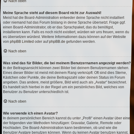
Nach oben
Meine Sprache steht auf diesem Board nicht zur Auswahl!
Meist hat die Board-Administration entweder deine Sprache nicht installiert
oder niemand hat das Forum bislang in deine Sprache übersetzt. Frage ggf.
einen Board-Administrator, ob er das Sprachpaket, das du benötigst,
installieren kann. Falls es noch nicht existiert, würden wir uns freuen, wenn du
es übersetzen würdest. Weitere Informationen dazu können auf der Website
von
phpBB Limited
oder auf
phpBB.de
gefunden werden.
Nach oben
Was sind das für Bilder, die bei meinem Benutzernamen angezeigt werden?
In der Beitragsansicht können zwei Bilder bei deinem Benutzernamen stehen.
Eines dieser Bilder ist meist mit deinem Rang verknüpft: Oft sind dies Sterne,
Kästchen oder Punkte, die deine Beitragszahl oder deinen Status im Forum
angeben. Das andere, meist größere, Bild wird auch als „Avatar“ bezeichnet.
Es handelt sich hierbei in der Regel um ein persönliches Bild, welches von
Benutzer zu Benutzer unterschiedlich ist.
Nach oben
Wie verwende ich einen Avatar?
In deinem persönlichen Bereich kannst du unter „Profil“ einen Avatar über eine
der folgenden vier Methoden hinzufügen: Gravatar, Galerie, Remote oder
Hochladen. Die Board-Administration kann bestimmen, ob und wie die
Benutzer Avatare benutzen können. Wenn du keinen Avatar benutzen kannst,