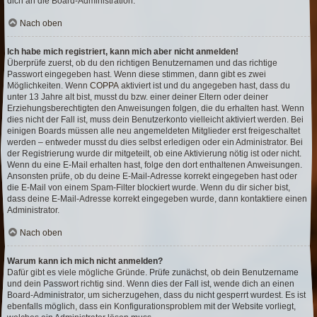
dich an die Board-Administration.
Nach oben
Ich habe mich registriert, kann mich aber nicht anmelden!
Überprüfe zuerst, ob du den richtigen Benutzernamen und das richtige
Passwort eingegeben hast. Wenn diese stimmen, dann gibt es zwei
Möglichkeiten. Wenn
COPPA
aktiviert ist und du angegeben hast, dass du
unter 13 Jahre alt bist, musst du bzw. einer deiner Eltern oder deiner
Erziehungsberechtigten den Anweisungen folgen, die du erhalten hast. Wenn
dies nicht der Fall ist, muss dein Benutzerkonto vielleicht aktiviert werden. Bei
einigen Boards müssen alle neu angemeldeten Mitglieder erst freigeschaltet
werden – entweder musst du dies selbst erledigen oder ein Administrator. Bei
der Registrierung wurde dir mitgeteilt, ob eine Aktivierung nötig ist oder nicht.
Wenn du eine E-Mail erhalten hast, folge den dort enthaltenen Anweisungen.
Ansonsten prüfe, ob du deine E-Mail-Adresse korrekt eingegeben hast oder
die E-Mail von einem Spam-Filter blockiert wurde. Wenn du dir sicher bist,
dass deine E-Mail-Adresse korrekt eingegeben wurde, dann kontaktiere einen
Administrator.
Nach oben
Warum kann ich mich nicht anmelden?
Dafür gibt es viele mögliche Gründe. Prüfe zunächst, ob dein Benutzername
und dein Passwort richtig sind. Wenn dies der Fall ist, wende dich an einen
Board-Administrator, um sicherzugehen, dass du nicht gesperrt wurdest. Es ist
ebenfalls möglich, dass ein Konfigurationsproblem mit der Website vorliegt,