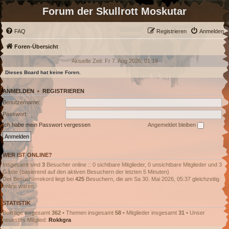
Forum der Skullrott Moskutar
FAQ
Registrieren
Anmelden
Foren-Übersicht
Aktuelle Zeit: Fr 7. Aug 2026, 01:19
Dieses Board hat keine Foren.
ANMELDEN
•
REGISTRIEREN
Benutzername:
Passwort:
Ich habe mein Passwort vergessen
Angemeldet bleiben
WER IST ONLINE?
Insgesamt sind
3
Besucher online :: 0 sichtbare Mitglieder, 0 unsichtbare Mitglieder und 3
Gäste (basierend auf den aktiven Besuchern der letzten 5 Minuten)
Der Besucherrekord liegt bei
425
Besuchern, die am Sa 30. Mai 2026, 05:37 gleichzeitig
online waren.
STATISTIK
Beiträge insgesamt
362
• Themen insgesamt
58
• Mitglieder insgesamt
31
• Unser
neuestes Mitglied:
Rokkgra