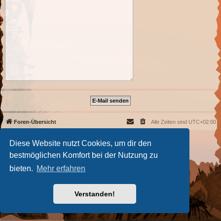
Foren-Übersicht
Alle Zeiten sind
UTC+02:00
Powered by
phpBB
® Forum Software © phpBB Limited
Diese Website nutzt Cookies, um dir den
Deutsche Übersetzung durch
phpBB.de
bestmöglichen Komfort bei der Nutzung zu
Datenschutz
|
Nutzungsbedingungen
bieten.
Mehr erfahren
Verstanden!