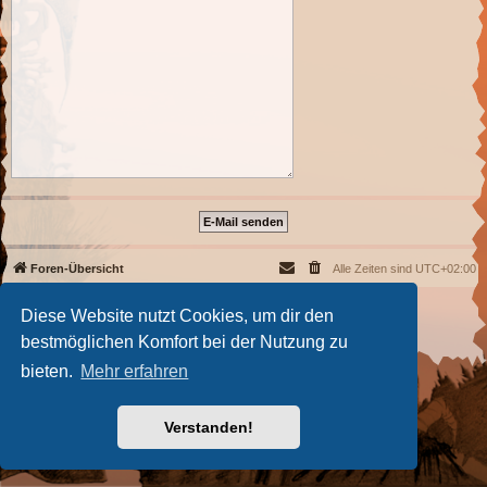
Foren-Übersicht
Alle Zeiten sind
UTC+02:00
Powered by
phpBB
® Forum Software © phpBB Limited
Diese Website nutzt Cookies, um dir den
Deutsche Übersetzung durch
phpBB.de
bestmöglichen Komfort bei der Nutzung zu
Datenschutz
|
Nutzungsbedingungen
bieten.
Mehr erfahren
Verstanden!