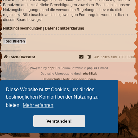
Benutzern auch zusätzliche Berechtigungen zuweisen. Beachte bitte unsere
Nutzungsbedingungen und die verwandten Regelungen, bevor du dich
registrierst. Bitte beachte auch die jeweiligen Forenregeln, wenn du dich in
diesem Board bewegst.
Nutzungsbedingungen
|
Datenschutzerklärung
Registrieren
Foren-Übersicht
Alle Zeiten sind
UTC+02:00
Powered by
phpBB
® Forum Software © phpBB Limited
Deutsche Übersetzung durch
phpBB.de
Datenschutz
|
Nutzungsbedingungen
Diese Website nutzt Cookies, um dir den
bestmöglichen Komfort bei der Nutzung zu
bieten.
Mehr erfahren
Verstanden!