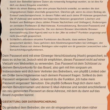
durch den Betreiber weitere Daten als notwendig festgelegt wurden, so ist dies für
dich vor deren Eingabe ersichtlich.
Wenn du einen Beitrag oder eine private Nachricht erstellst, so werden die dort
eingegebenen Daten ebenfalls gespeichert. Gleiches gilt, wenn du einen Beitrag als
Entwurf zwischenspeicherst. In diesen Fällen wird auch deine IP-Adresse gespeichert.
Die IP-Adresse wird weiterhin bei folgenden Aktionen gespeichert: Löschen und
Ändern von Beiträgen (dazu zählen Private Nachrichten und Umfragen), Änderungen
an zentralen Profildaten (E-Mail-Adresse, Kontoaktivierung, Benutzer-Passwort) und
gescheiterte Anmeldeversuche. Die von deinem Browser übermittelte Browser-
Kennzeichnung (User Agent) wird nur in der „Wer ist online?“-Funktion angezeigt und
nicht dauerhaft gespeichert.
Schließlich erfordern einzelne Funktionen des Boards, dass weitere Daten
gespeichert werden. Dazu gehören dein Abstimmungsverhalten bei Umfragen, der
Gelesen-Status von deinen Beiträgen oder explizit von dir gesetzte Lesezeichen oder
Benachrichtigungsfunktionen.
Dein Passwort wird mit einer Einwege-Verschlüsselung (Hash) gespeichert, so
dass es sicher ist. Jedoch wird dir empfohlen, dieses Passwort nicht auf einer
Vielzahl von Webseiten zu verwenden. Das Passwort ist dein Schlüssel zu
deinem Benutzerkonto für das Board, also geh mit ihm sorgsam um.
Insbesondere wird dich kein Vertreter des Betreibers, von phpBB Limited oder
ein Dritter berechtigterweise nach deinem Passwort fragen. Solltest du dein
Passwort vergessen haben, so kannst du die Funktion „Ich habe mein
Passwort vergessen“ benutzen. Die phpBB-Software fragt dich dann nach
deinem Benutzernamen und deiner E-Mail-Adresse und sendet anschließend
ein neu generiertes Passwort an diese Adresse, mit dem du dann auf das
Board zugreifen kannst.
GESTATTUNG DER DATENSPEICHERUNG
Du gestattest dem Betreiber, die von dir eingegebenen und oben näher