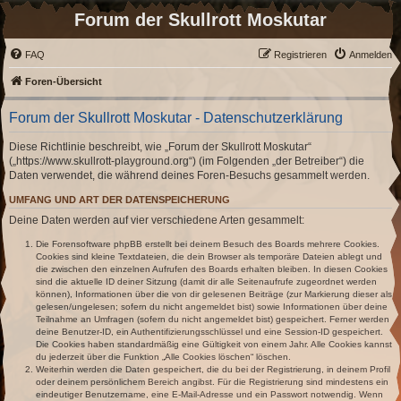
Forum der Skullrott Moskutar
FAQ
Registrieren
Anmelden
Foren-Übersicht
Forum der Skullrott Moskutar - Datenschutzerklärung
Diese Richtlinie beschreibt, wie „Forum der Skullrott Moskutar“
(„https://www.skullrott-playground.org“) (im Folgenden „der Betreiber“) die
Daten verwendet, die während deines Foren-Besuchs gesammelt werden.
UMFANG UND ART DER DATENSPEICHERUNG
Deine Daten werden auf vier verschiedene Arten gesammelt:
Die Forensoftware phpBB erstellt bei deinem Besuch des Boards mehrere Cookies.
Cookies sind kleine Textdateien, die dein Browser als temporäre Dateien ablegt und
die zwischen den einzelnen Aufrufen des Boards erhalten bleiben. In diesen Cookies
sind die aktuelle ID deiner Sitzung (damit dir alle Seitenaufrufe zugeordnet werden
können), Informationen über die von dir gelesenen Beiträge (zur Markierung dieser als
gelesen/ungelesen; sofern du nicht angemeldet bist) sowie Informationen über deine
Teilnahme an Umfragen (sofern du nicht angemeldet bist) gespeichert. Ferner werden
deine Benutzer-ID, ein Authentifizierungsschlüssel und eine Session-ID gespeichert.
Die Cookies haben standardmäßig eine Gültigkeit von einem Jahr. Alle Cookies kannst
du jederzeit über die Funktion „Alle Cookies löschen“ löschen.
Weiterhin werden die Daten gespeichert, die du bei der Registrierung, in deinem Profil
oder deinem persönlichem Bereich angibst. Für die Registrierung sind mindestens ein
eindeutiger Benutzername, eine E-Mail-Adresse und ein Passwort notwendig. Wenn