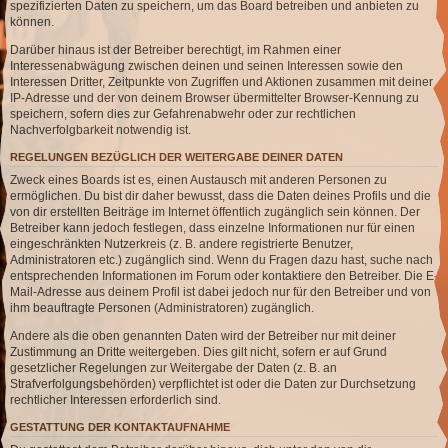
spezifizierten Daten zu speichern, um das Board betreiben und anbieten zu
können.
Darüber hinaus ist der Betreiber berechtigt, im Rahmen einer
Interessenabwägung zwischen deinen und seinen Interessen sowie den
Interessen Dritter, Zeitpunkte von Zugriffen und Aktionen zusammen mit deiner
IP-Adresse und der von deinem Browser übermittelter Browser-Kennung zu
speichern, sofern dies zur Gefahrenabwehr oder zur rechtlichen
Nachverfolgbarkeit notwendig ist.
REGELUNGEN BEZÜGLICH DER WEITERGABE DEINER DATEN
Zweck eines Boards ist es, einen Austausch mit anderen Personen zu
ermöglichen. Du bist dir daher bewusst, dass die Daten deines Profils und die
von dir erstellten Beiträge im Internet öffentlich zugänglich sein können. Der
Betreiber kann jedoch festlegen, dass einzelne Informationen nur für einen
eingeschränkten Nutzerkreis (z. B. andere registrierte Benutzer,
Administratoren etc.) zugänglich sind. Wenn du Fragen dazu hast, suche nach
entsprechenden Informationen im Forum oder kontaktiere den Betreiber. Die E-
Mail-Adresse aus deinem Profil ist dabei jedoch nur für den Betreiber und von
ihm beauftragte Personen (Administratoren) zugänglich.
Andere als die oben genannten Daten wird der Betreiber nur mit deiner
Zustimmung an Dritte weitergeben. Dies gilt nicht, sofern er auf Grund
gesetzlicher Regelungen zur Weitergabe der Daten (z. B. an
Strafverfolgungsbehörden) verpflichtet ist oder die Daten zur Durchsetzung
rechtlicher Interessen erforderlich sind.
GESTATTUNG DER KONTAKTAUFNAHME