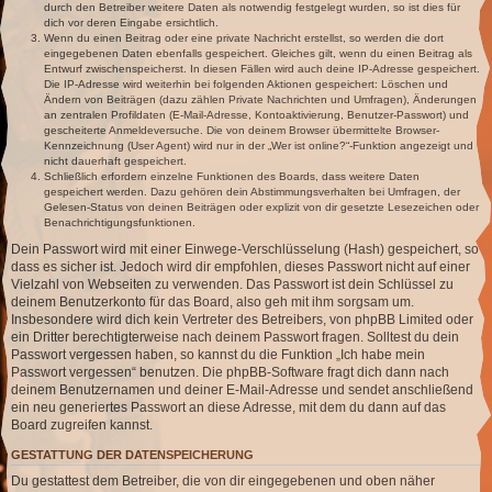
durch den Betreiber weitere Daten als notwendig festgelegt wurden, so ist dies für
dich vor deren Eingabe ersichtlich.
Wenn du einen Beitrag oder eine private Nachricht erstellst, so werden die dort
eingegebenen Daten ebenfalls gespeichert. Gleiches gilt, wenn du einen Beitrag als
Entwurf zwischenspeicherst. In diesen Fällen wird auch deine IP-Adresse gespeichert.
Die IP-Adresse wird weiterhin bei folgenden Aktionen gespeichert: Löschen und
Ändern von Beiträgen (dazu zählen Private Nachrichten und Umfragen), Änderungen
an zentralen Profildaten (E-Mail-Adresse, Kontoaktivierung, Benutzer-Passwort) und
gescheiterte Anmeldeversuche. Die von deinem Browser übermittelte Browser-
Kennzeichnung (User Agent) wird nur in der „Wer ist online?“-Funktion angezeigt und
nicht dauerhaft gespeichert.
Schließlich erfordern einzelne Funktionen des Boards, dass weitere Daten
gespeichert werden. Dazu gehören dein Abstimmungsverhalten bei Umfragen, der
Gelesen-Status von deinen Beiträgen oder explizit von dir gesetzte Lesezeichen oder
Benachrichtigungsfunktionen.
Dein Passwort wird mit einer Einwege-Verschlüsselung (Hash) gespeichert, so
dass es sicher ist. Jedoch wird dir empfohlen, dieses Passwort nicht auf einer
Vielzahl von Webseiten zu verwenden. Das Passwort ist dein Schlüssel zu
deinem Benutzerkonto für das Board, also geh mit ihm sorgsam um.
Insbesondere wird dich kein Vertreter des Betreibers, von phpBB Limited oder
ein Dritter berechtigterweise nach deinem Passwort fragen. Solltest du dein
Passwort vergessen haben, so kannst du die Funktion „Ich habe mein
Passwort vergessen“ benutzen. Die phpBB-Software fragt dich dann nach
deinem Benutzernamen und deiner E-Mail-Adresse und sendet anschließend
ein neu generiertes Passwort an diese Adresse, mit dem du dann auf das
Board zugreifen kannst.
GESTATTUNG DER DATENSPEICHERUNG
Du gestattest dem Betreiber, die von dir eingegebenen und oben näher