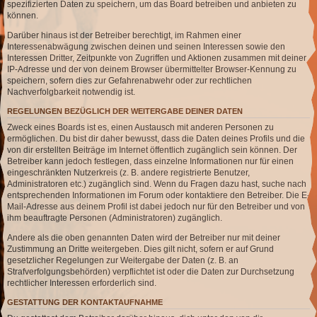
spezifizierten Daten zu speichern, um das Board betreiben und anbieten zu
können.
Darüber hinaus ist der Betreiber berechtigt, im Rahmen einer
Interessenabwägung zwischen deinen und seinen Interessen sowie den
Interessen Dritter, Zeitpunkte von Zugriffen und Aktionen zusammen mit deiner
IP-Adresse und der von deinem Browser übermittelter Browser-Kennung zu
speichern, sofern dies zur Gefahrenabwehr oder zur rechtlichen
Nachverfolgbarkeit notwendig ist.
REGELUNGEN BEZÜGLICH DER WEITERGABE DEINER DATEN
Zweck eines Boards ist es, einen Austausch mit anderen Personen zu
ermöglichen. Du bist dir daher bewusst, dass die Daten deines Profils und die
von dir erstellten Beiträge im Internet öffentlich zugänglich sein können. Der
Betreiber kann jedoch festlegen, dass einzelne Informationen nur für einen
eingeschränkten Nutzerkreis (z. B. andere registrierte Benutzer,
Administratoren etc.) zugänglich sind. Wenn du Fragen dazu hast, suche nach
entsprechenden Informationen im Forum oder kontaktiere den Betreiber. Die E-
Mail-Adresse aus deinem Profil ist dabei jedoch nur für den Betreiber und von
ihm beauftragte Personen (Administratoren) zugänglich.
Andere als die oben genannten Daten wird der Betreiber nur mit deiner
Zustimmung an Dritte weitergeben. Dies gilt nicht, sofern er auf Grund
gesetzlicher Regelungen zur Weitergabe der Daten (z. B. an
Strafverfolgungsbehörden) verpflichtet ist oder die Daten zur Durchsetzung
rechtlicher Interessen erforderlich sind.
GESTATTUNG DER KONTAKTAUFNAHME