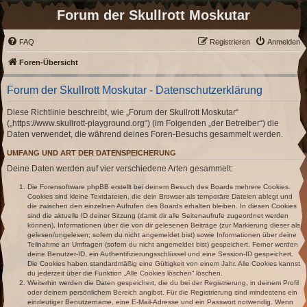
Forum der Skullrott Moskutar
FAQ
Registrieren
Anmelden
Foren-Übersicht
Forum der Skullrott Moskutar - Datenschutzerklärung
Diese Richtlinie beschreibt, wie „Forum der Skullrott Moskutar“
(„https://www.skullrott-playground.org“) (im Folgenden „der Betreiber“) die
Daten verwendet, die während deines Foren-Besuchs gesammelt werden.
UMFANG UND ART DER DATENSPEICHERUNG
Deine Daten werden auf vier verschiedene Arten gesammelt:
Die Forensoftware phpBB erstellt bei deinem Besuch des Boards mehrere Cookies.
Cookies sind kleine Textdateien, die dein Browser als temporäre Dateien ablegt und
die zwischen den einzelnen Aufrufen des Boards erhalten bleiben. In diesen Cookies
sind die aktuelle ID deiner Sitzung (damit dir alle Seitenaufrufe zugeordnet werden
können), Informationen über die von dir gelesenen Beiträge (zur Markierung dieser als
gelesen/ungelesen; sofern du nicht angemeldet bist) sowie Informationen über deine
Teilnahme an Umfragen (sofern du nicht angemeldet bist) gespeichert. Ferner werden
deine Benutzer-ID, ein Authentifizierungsschlüssel und eine Session-ID gespeichert.
Die Cookies haben standardmäßig eine Gültigkeit von einem Jahr. Alle Cookies kannst
du jederzeit über die Funktion „Alle Cookies löschen“ löschen.
Weiterhin werden die Daten gespeichert, die du bei der Registrierung, in deinem Profil
oder deinem persönlichem Bereich angibst. Für die Registrierung sind mindestens ein
eindeutiger Benutzername, eine E-Mail-Adresse und ein Passwort notwendig. Wenn