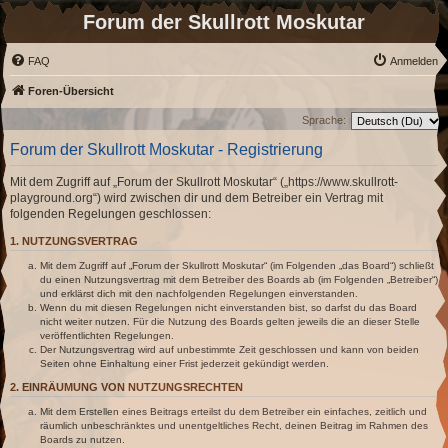
Forum der Skullrott Moskutar
FAQ
Anmelden
Foren-Übersicht
Sprache:
Forum der Skullrott Moskutar - Registrierung
Mit dem Zugriff auf „Forum der Skullrott Moskutar“ („https://www.skullrott-
playground.org“) wird zwischen dir und dem Betreiber ein Vertrag mit
folgenden Regelungen geschlossen:
1. NUTZUNGSVERTRAG
Mit dem Zugriff auf „Forum der Skullrott Moskutar“ (im Folgenden „das Board“) schließt
du einen Nutzungsvertrag mit dem Betreiber des Boards ab (im Folgenden „Betreiber“)
und erklärst dich mit den nachfolgenden Regelungen einverstanden.
Wenn du mit diesen Regelungen nicht einverstanden bist, so darfst du das Board
nicht weiter nutzen. Für die Nutzung des Boards gelten jeweils die an dieser Stelle
veröffentlichten Regelungen.
Der Nutzungsvertrag wird auf unbestimmte Zeit geschlossen und kann von beiden
Seiten ohne Einhaltung einer Frist jederzeit gekündigt werden.
2. EINRÄUMUNG VON NUTZUNGSRECHTEN
Mit dem Erstellen eines Beitrags erteilst du dem Betreiber ein einfaches, zeitlich und
räumlich unbeschränktes und unentgeltliches Recht, deinen Beitrag im Rahmen des
Boards zu nutzen.