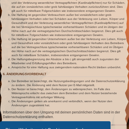
und der Verletzung wesentlicher Vertragspflichten (Kardinalpflichten) nur für Schäden,
die auf ein vorsätzliches oder grob fahrlässiges Verhalten zurückzuführen sind. Dies
gilt auch für mittelbare Folgeschäden wie insbesondere entgangenen Gewinn.
Die Haftung ist gegenüber Verbrauchern außer bei vorsätzlichem oder grob
fahrlässigem Verhalten oder bei Schäden aus der Verletzung von Leben, Körper und
Gesundheit und der Verletzung wesentlicher Vertragspflichten (Kardinalpflichten) auf
die bei Vertragsschluss typischerweise vorhersehbaren Schäden und im übrigen der
Höhe nach auf die vertragstypischen Durchschnittsschäden begrenzt. Dies gilt auch
für mittelbare Folgeschäden wie insbesondere entgangenen Gewinn.
Die Haftung ist gegenüber Unternehmern außer bei der Verletzung von Leben, Körper
und Gesundheit oder vorsätzlichem oder grob fahrlässigem Verhalten des Betreibers
auf die bei Vertragsschluss typischerweise vorhersehbaren Schäden und im Übrigen
der Höhe nach auf die vertragstypischen Durchschnittsschäden begrenzt. Dies gilt
auch für mittelbare Schäden, insbesondere entgangenen Gewinn.
Die Haftungsbegrenzung der Absätze a bis c gilt sinngemäß auch zugunsten der
Mitarbeiter und Erfüllungsgehilfen des Betreibers.
Ansprüche für eine Haftung aus zwingendem nationalem Recht bleiben unberührt.
6. ÄNDERUNGSVORBEHALT
Der Betreiber ist berechtigt, die Nutzungsbedingungen und die Datenschutzerklärung
zu ändern. Die Änderung wird dem Nutzer per E-Mail mitgeteilt.
Der Nutzer ist berechtigt, den Änderungen zu widersprechen. Im Falle des
Widerspruchs erlischt das zwischen dem Betreiber und dem Nutzer bestehende
Vertragsverhältnis mit sofortiger Wirkung.
Die Änderungen gelten als anerkannt und verbindlich, wenn der Nutzer den
Änderungen zugestimmt hat.
Informationen über den Umgang mit deinen persönlichen Daten sind in der
Datenschutzerklärung enthalten.