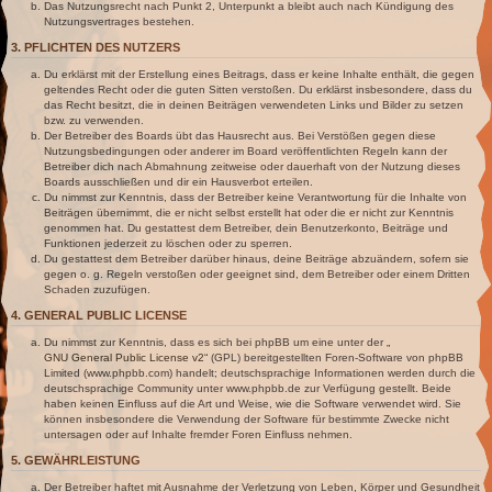
Das Nutzungsrecht nach Punkt 2, Unterpunkt a bleibt auch nach Kündigung des
Nutzungsvertrages bestehen.
3. PFLICHTEN DES NUTZERS
Du erklärst mit der Erstellung eines Beitrags, dass er keine Inhalte enthält, die gegen
geltendes Recht oder die guten Sitten verstoßen. Du erklärst insbesondere, dass du
das Recht besitzt, die in deinen Beiträgen verwendeten Links und Bilder zu setzen
bzw. zu verwenden.
Der Betreiber des Boards übt das Hausrecht aus. Bei Verstößen gegen diese
Nutzungsbedingungen oder anderer im Board veröffentlichten Regeln kann der
Betreiber dich nach Abmahnung zeitweise oder dauerhaft von der Nutzung dieses
Boards ausschließen und dir ein Hausverbot erteilen.
Du nimmst zur Kenntnis, dass der Betreiber keine Verantwortung für die Inhalte von
Beiträgen übernimmt, die er nicht selbst erstellt hat oder die er nicht zur Kenntnis
genommen hat. Du gestattest dem Betreiber, dein Benutzerkonto, Beiträge und
Funktionen jederzeit zu löschen oder zu sperren.
Du gestattest dem Betreiber darüber hinaus, deine Beiträge abzuändern, sofern sie
gegen o. g. Regeln verstoßen oder geeignet sind, dem Betreiber oder einem Dritten
Schaden zuzufügen.
4. GENERAL PUBLIC LICENSE
Du nimmst zur Kenntnis, dass es sich bei phpBB um eine unter der „
GNU General Public License v2
“ (GPL) bereitgestellten Foren-Software von phpBB
Limited (www.phpbb.com) handelt; deutschsprachige Informationen werden durch die
deutschsprachige Community unter www.phpbb.de zur Verfügung gestellt. Beide
haben keinen Einfluss auf die Art und Weise, wie die Software verwendet wird. Sie
können insbesondere die Verwendung der Software für bestimmte Zwecke nicht
untersagen oder auf Inhalte fremder Foren Einfluss nehmen.
5. GEWÄHRLEISTUNG
Der Betreiber haftet mit Ausnahme der Verletzung von Leben, Körper und Gesundheit