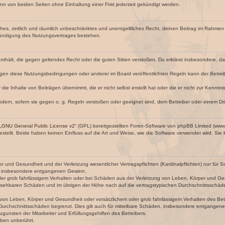
n von beiden Seiten ohne Einhaltung einer Frist jederzeit gekündigt werden.
faches, zeitlich und räumlich unbeschränktes und unentgeltliches Recht, deinen Beitrag im Rahme
Kündigung des Nutzungsvertrages bestehen.
e enthält, die gegen geltendes Recht oder die guten Sitten verstoßen. Du erklärst insbesondere, 
egen diese Nutzungsbedingungen oder anderer im Board veröffentlichten Regeln kann der Betre
die Inhalte von Beiträgen übernimmt, die er nicht selbst erstellt hat oder die er nicht zur Kenn
ndern, sofern sie gegen o. g. Regeln verstoßen oder geeignet sind, dem Betreiber oder einem D
„
GNU General Public License v2
“ (GPL) bereitgestellten Foren-Software von phpBB Limited (ww
ellt. Beide haben keinen Einfluss auf die Art und Weise, wie die Software verwendet wird. Si
 und Gesundheit und der Verletzung wesentlicher Vertragspflichten (Kardinalpflichten) nur für Sc
wie insbesondere entgangenen Gewinn.
der grob fahrlässigem Verhalten oder bei Schäden aus der Verletzung von Leben, Körper und Ges
rhersehbaren Schäden und im übrigen der Höhe nach auf die vertragstypischen Durchschnittsschäde
von Leben, Körper und Gesundheit oder vorsätzlichem oder grob fahrlässigem Verhalten des Betr
Durchschnittsschäden begrenzt. Dies gilt auch für mittelbare Schäden, insbesondere entgangen
gunsten der Mitarbeiter und Erfüllungsgehilfen des Betreibers.
ben unberührt.