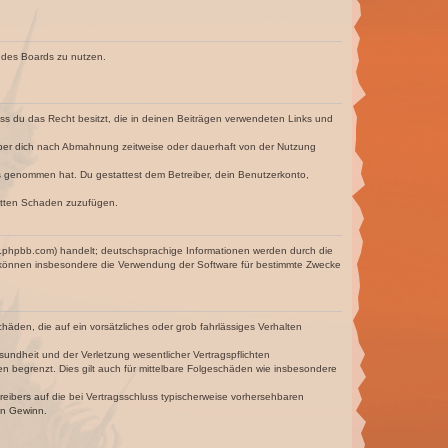
n des Boards zu nutzen.
dass du das Recht besitzt, die in deinen Beiträgen verwendeten Links und
iber dich nach Abmahnung zeitweise oder dauerhaft von der Nutzung
tnis genommen hat. Du gestattest dem Betreiber, dein Benutzerkonto,
ritten Schaden zuzufügen.
w.phpbb.com) handelt; deutschsprachige Informationen werden durch die
e können insbesondere die Verwendung der Software für bestimmte Zwecke
häden, die auf ein vorsätzliches oder grob fahrlässiges Verhalten
undheit und der Verletzung wesentlicher Vertragspflichten
n begrenzt. Dies gilt auch für mittelbare Folgeschäden wie insbesondere
eibers auf die bei Vertragsschluss typischerweise vorhersehbaren
en Gewinn.