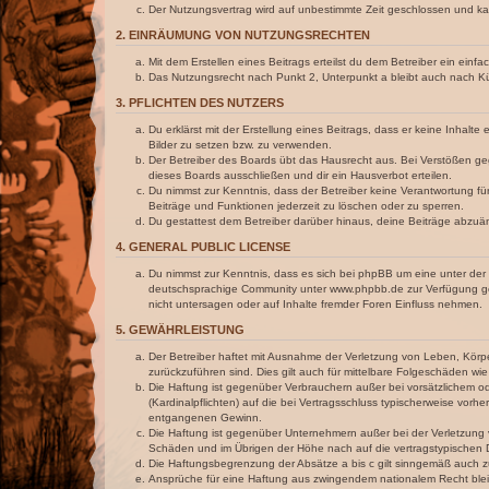
Der Nutzungsvertrag wird auf unbestimmte Zeit geschlossen und kan
2. EINRÄUMUNG VON NUTZUNGSRECHTEN
Mit dem Erstellen eines Beitrags erteilst du dem Betreiber ein ein
Das Nutzungsrecht nach Punkt 2, Unterpunkt a bleibt auch nach 
3. PFLICHTEN DES NUTZERS
Du erklärst mit der Erstellung eines Beitrags, dass er keine Inhalt
Bilder zu setzen bzw. zu verwenden.
Der Betreiber des Boards übt das Hausrecht aus. Bei Verstößen g
dieses Boards ausschließen und dir ein Hausverbot erteilen.
Du nimmst zur Kenntnis, dass der Betreiber keine Verantwortung für 
Beiträge und Funktionen jederzeit zu löschen oder zu sperren.
Du gestattest dem Betreiber darüber hinaus, deine Beiträge abzuä
4. GENERAL PUBLIC LICENSE
Du nimmst zur Kenntnis, dass es sich bei phpBB um eine unter der 
deutschsprachige Community unter www.phpbb.de zur Verfügung gest
nicht untersagen oder auf Inhalte fremder Foren Einfluss nehmen.
5. GEWÄHRLEISTUNG
Der Betreiber haftet mit Ausnahme der Verletzung von Leben, Körper
zurückzuführen sind. Dies gilt auch für mittelbare Folgeschäden 
Die Haftung ist gegenüber Verbrauchern außer bei vorsätzlichem o
(Kardinalpflichten) auf die bei Vertragsschluss typischerweise vo
entgangenen Gewinn.
Die Haftung ist gegenüber Unternehmern außer bei der Verletzung 
Schäden und im Übrigen der Höhe nach auf die vertragstypischen 
Die Haftungsbegrenzung der Absätze a bis c gilt sinngemäß auch zu
Ansprüche für eine Haftung aus zwingendem nationalem Recht blei