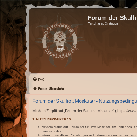
Forum der Skull
Fukshat ut Onduguz !
FAQ
Foren-Übersicht
Forum der Skullrott Moskutar - Nutzungsbeding
Mit dem Zugriff auf „Forum der Skullrott Moskutar“ („https://w
1. NUTZUNGSVERTRAG
Mit dem Zugriff auf „Forum der Skullrott Moskutar“ (im Folgenden „
einverstanden.
Wenn du mit diesen Regelungen nicht einverstanden bist, so darfst 