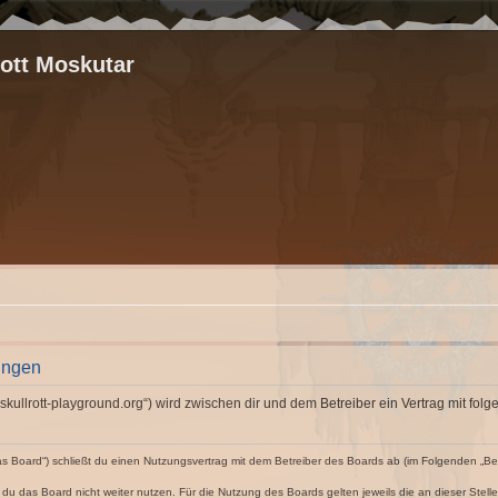
rott Moskutar
ungen
ww.skullrott-playground.org“) wird zwischen dir und dem Betreiber ein Vertrag mit 
das Board“) schließt du einen Nutzungsvertrag mit dem Betreiber des Boards ab (im Folgenden „B
du das Board nicht weiter nutzen. Für die Nutzung des Boards gelten jeweils die an dieser Stell